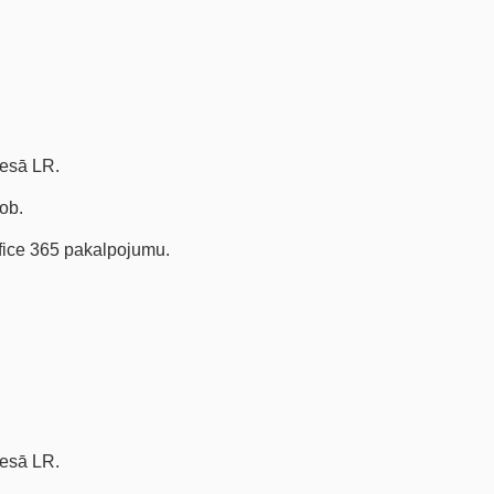
cesā LR.
ob.
ffice 365 pakalpojumu.
cesā LR.