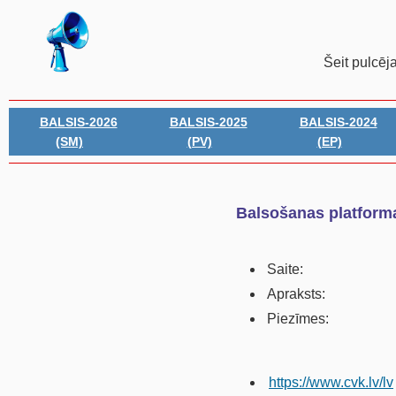
Šeit pulcēj
BALSIS-2026
BALSIS-2025
BALSIS-2024
(SM)
(PV)
(EP)
Balsošanas platform
Saite:
Apraksts:
Piezīmes:
https://www.cvk.lv/lv