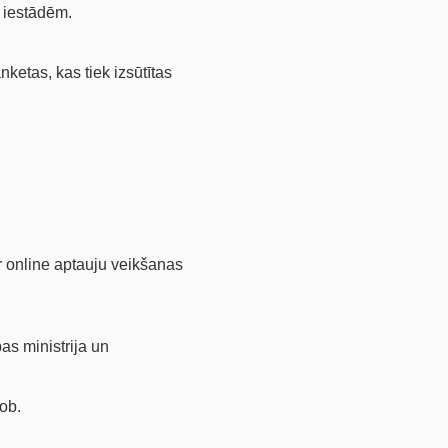
s iestādēm.
ketas, kas tiek izsūtītas
ir online aptauju veikšanas
as ministrija un
ob.