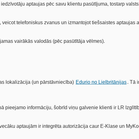
 iedzīvotāju aptaujas pēc savu klientu pasūtījuma, tostarp valst
 veicot telefoniskus zvanus un izmantojot tiešsaistes aptaujas an
jamas vairākās valodās (pēc pasūtītāja vēlmes).
as lokalizācija (un pārstāvniecība)
Edurio no Lielbritānijas
. Tā 
pieejamo informāciju, šobrīd viņu galvenie klienti ir LR Izglītīb
vecāku aptaujām ir integrēta autorizācija caur E-Klase un MyKo