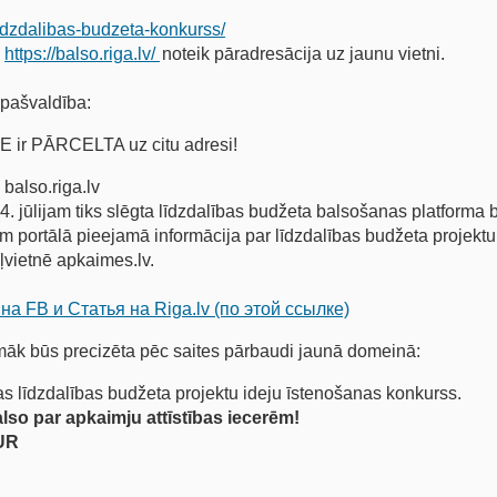
lidzdalibas-budzeta-konkurss/
-
https://balso.riga.lv/
noteik pāradresācija uz jaunu vietni.
 pašvaldība:
ir PĀRCELTA uz citu adresi!
balso.riga.lv
4. jūlijam tiks slēgta līdzdalības budžeta balsošanas platforma b
m portālā pieejamā informācija par līdzdalības budžeta projektu
ļvietnē apkaimes.lv.
на FB и Статья на Riga.lv (по этой ссылке)
māk būs precizēta pēc saites pārbaudi jaunā domeinā:
tas līdzdalības budžeta projektu ideju īstenošanas konkurss.
lso par apkaimju attīstības iecerēm!
UR