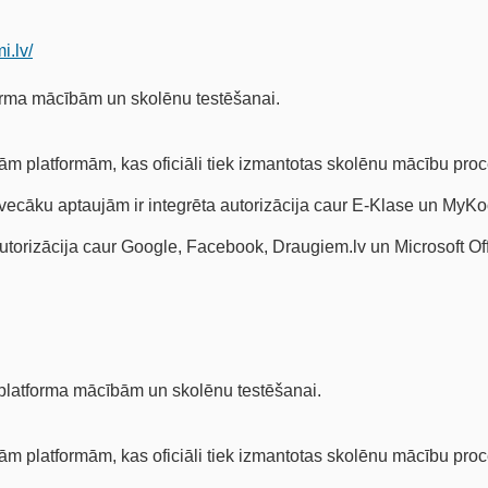
i.lv/
forma mācībām un skolēnu testēšanai.
kām platformām, kas oficiāli tiek izmantotas skolēnu mācību pro
vecāku aptaujām ir integrēta autorizācija caur E-Klase un MyKo
utorizācija caur Google, Facebook, Draugiem.lv un Microsoft O
 platforma mācībām un skolēnu testēšanai.
kām platformām, kas oficiāli tiek izmantotas skolēnu mācību pro