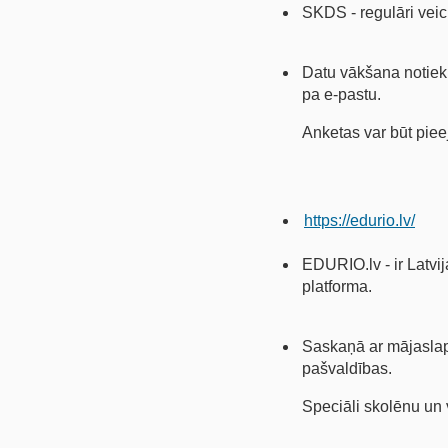
SKDS - regulāri veic
Datu vākšana notiek,
pa e-pastu.
Anketas var būt piee
https://edurio.lv/
EDURIO.lv - ir Latvij
platforma.
Saskaņā ar mājaslapā 
pašvaldības.
Speciāli skolēnu un 