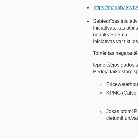
https://manabalss.lv/
Sabiedrības iniciatīv
Iniciatīvas, kas atbi
nonāks Saeimā.
Iniciatīvas var tikt 
Tomēr tas negarantē, 
Iepriekšējos gados s
Pēdējā laikā starp s
Pricewaterhous
KPMG (Galvena
Jokas prom! Par
cietumā un/va