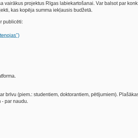
asa vairākus projektus Rīgas labiekartošanai. Var balsot par kon
jekti, kas kopēja summa iekļausis budžetā.
r publicēti:
stenojas")
atforma.
par brīvu (piem.: studentiem, doktorantiem, pētījumiem). Plašākas
 - par naudu.