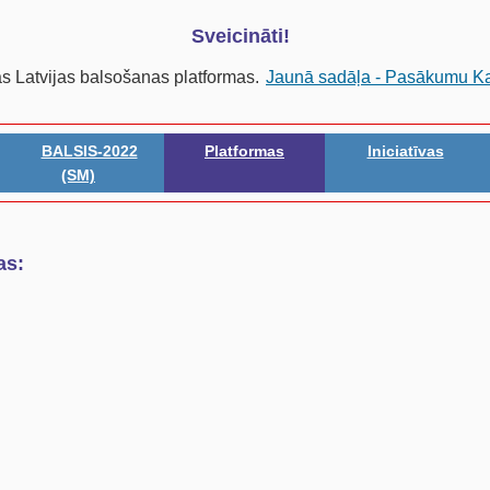
Sveicināti!
as Latvijas balsošanas platformas.
Jaunā sadāļa - Pasākumu K
BALSIS-2022
Platformas
Iniciatīvas
(SM)
as: