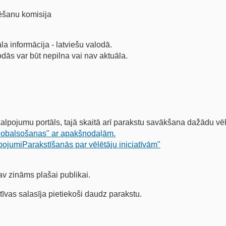
lēšanu komisija
āla informācija - latviešu valodā.
odās var būt nepilna vai nav aktuāla.
alpojumu portāls, tajā skaitā arī parakstu savākšana dažādu vēlē
nobalsošanas" ar apakšnodaļām.
pojumiParakstīšanās par vēlētāju iniciatīvām"
av zināms plašai publikai.
tīvas salasīja pietiekoši daudz parakstu.