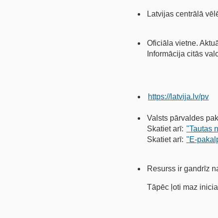
Latvijas centrālā vē
Oficiāla vietne. Aktu
Informācija citās val
https://latvija.lv/pv
Valsts pārvaldes pak
Skatiet arī:
"Tautas 
Skatiet arī:
"E-pakal
Resurss ir gandrīz n
Tāpēc ļoti maz inicia