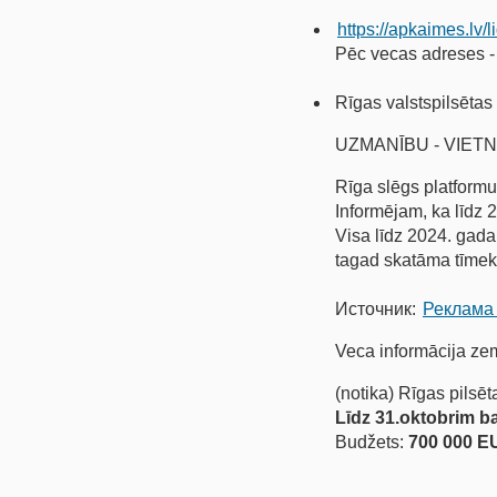
https://apkaimes.lv/
Pēc vecas adreses 
Rīgas valstspilsētas
UZMANĪBU - VIETNE 
Rīga slēgs platformu 
Informējam, ka līdz 2
Visa līdz 2024. gada
tagad skatāma tīmek
Источник:
Реклама 
Veca informācija ze
(notika) Rīgas pilsē
Līdz 31.oktobrim ba
Budžets:
700 000 E