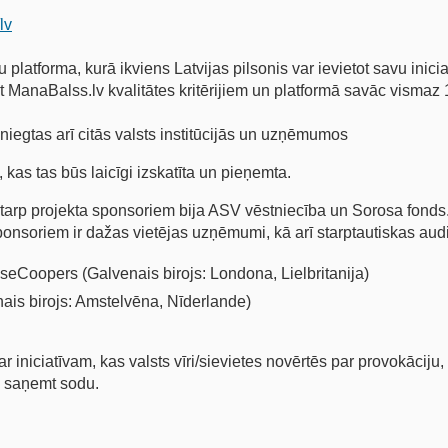
lv
u platforma, kurā ikviens Latvijas pilsonis var ievietot savu inicia
lst ManaBalss.lv kvalitātes kritērijiem un platformā savāc vismaz
iesniegtas arī citās valsts institūcijās un uzņēmumos
kas tas būs laicīgi izskatīta un pieņemta.
tarp projekta sponsoriem bija ASV vēstniecība un Sorosa fonds
ponsoriem ir dažas vietējas uzņēmumi, kā arī starptautiskas audi
eCoopers (Galvenais birojs: Londona, Lielbritanija)
is birojs: Amstelvēna, Nīderlande)
 iniciatīvam, kas valsts vīri/sievietes novērtēs par provokāciju,
i saņemt sodu.