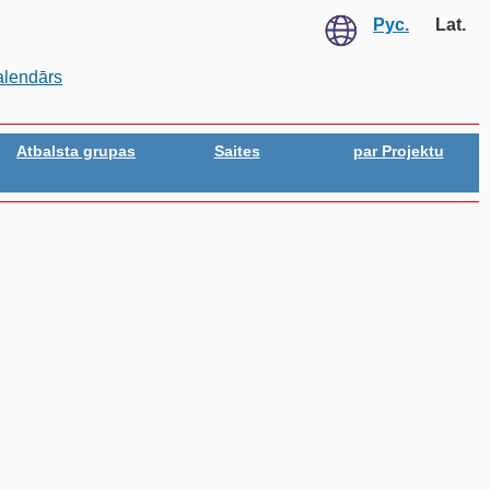
Рус.
Lat.
alendārs
Atbalsta grupas
Saites
par Projektu