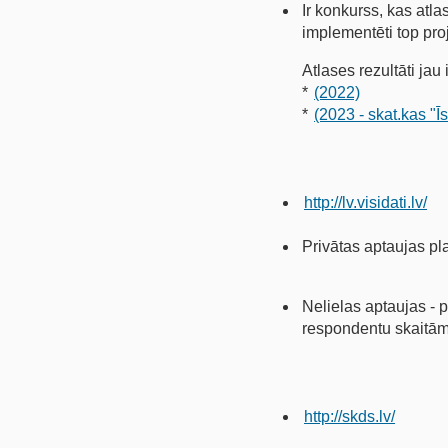
Ir konkurss, kas atl
implementēti top pro
Atlases rezultāti jau i
*
(2022)
*
(2023 - skat.kas "Ī
http://lv.visidati.lv/
Privātas aptaujas pl
Nelielas aptaujas - 
respondentu skaitām
http://skds.lv/