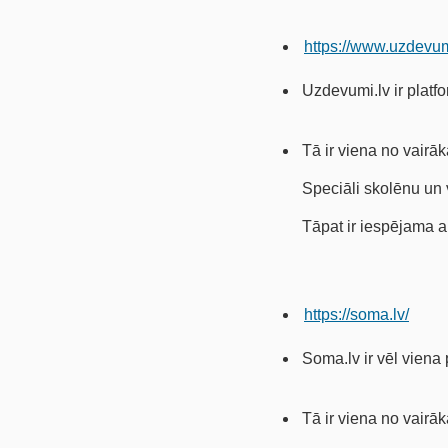
https://www.uzdevum
Uzdevumi.lv ir plat
Tā ir viena no vairā
Speciāli skolēnu un 
Tāpat ir iespējama a
https://soma.lv/
Soma.lv ir vēl viena
Tā ir viena no vairā