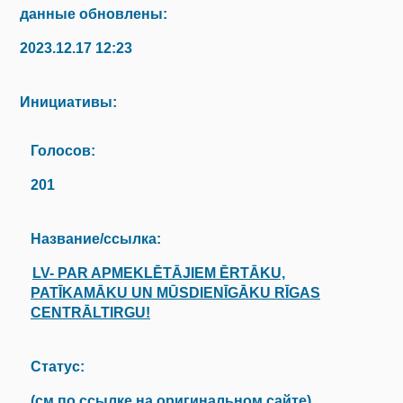
данные обновлены:
2023.12.17 12:23
Инициативы:
Голосов:
201
Название/ссылка:
LV- PAR APMEKLĒTĀJIEM ĒRTĀKU,
PATĪKAMĀKU UN MŪSDIENĪGĀKU RĪGAS
CENTRĀLTIRGU!
Статус:
(см.по ссылке на оригинальном сайте)