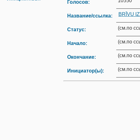
10550
Голосов:
BRĪVU I
Название/ссылка:
(см.по с
Статус:
(см.по с
Начало:
(см.по с
Окончание:
(см.по с
Инициатор(ы):