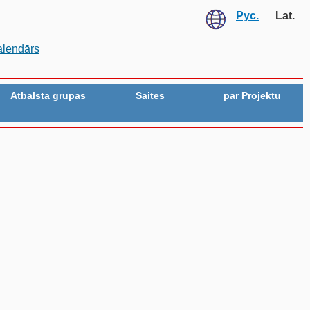
Рус.
Lat.
alendārs
Atbalsta grupas
Saites
par Projektu