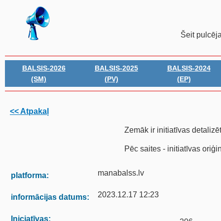
Šeit pulcēj
BALSIS-2026
BALSIS-2025
BALSIS-2024
(SM)
(PV)
(EP)
<< Atpakaļ
Zemāk ir initiatīvas detalizē
Pēc saites - initiatīvas oriģ
manabalss.lv
platforma:
2023.12.17 12:23
informācijas datums:
Iniciatīvas: