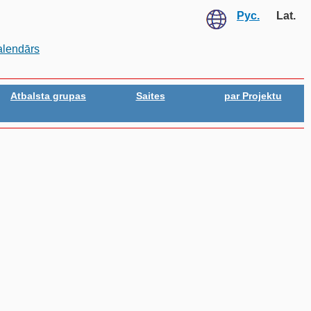
Рус.
Lat.
alendārs
Atbalsta grupas
Saites
par Projektu