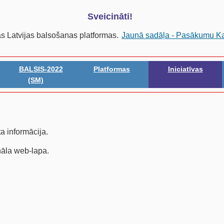
Sveicināti!
as Latvijas balsošanas platformas.
Jaunā sadāļa - Pasākumu K
BALSIS-2022
Platformas
Iniciatīvas
(SM)
ta informācija.
ināla web-lapa.