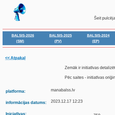
Šeit pulcēj
BALSIS-2026
BALSIS-2025
BALSIS-2024
(SM)
(PV)
(EP)
<< Atpakaļ
Zemāk ir initiatīvas detalizē
Pēc saites - initiatīvas oriģ
manabalss.lv
platforma:
2023.12.17 12:23
informācijas datums:
Iniciatīvas: